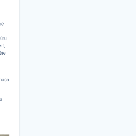
né
úru.
ít,
šie
 naša
a