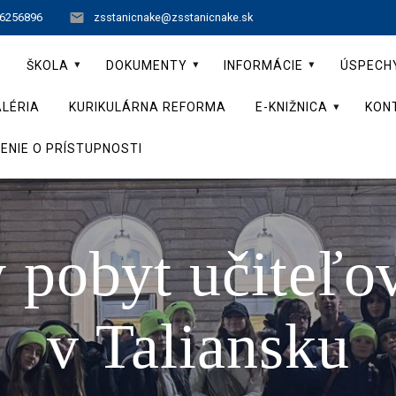
 6256896
zsstanicnake@zsstanicnake.sk
ŠKOLA
DOKUMENTY
INFORMÁCIE
ÚSPECH
LÉRIA
KURIKULÁRNA REFORMA
E-KNIŽNICA
KON
ENIE O PRÍSTUPNOSTI
pobyt učiteľov
v Taliansku