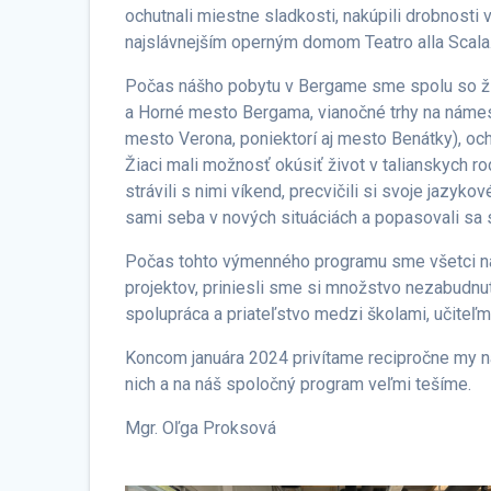
ochutnali miestne sladkosti, nakúpili drobnosti
najslávnejším operným domom Teatro alla Scala
Počas nášho pobytu v Bergame sme spolu so žia
a Horné mesto Bergama, vianočné trhy na námes
mesto Verona, poniektorí aj mesto Benátky), och
Žiaci mali možnosť okúsiť život v talianskych ro
strávili s nimi víkend, precvičili si svoje jazyko
sami seba v nových situáciách a popasovali sa s
Počas tohto výmenného programu sme všetci nač
projektov, priniesli sme si množstvo nezabudnut
spolupráca a priateľstvo medzi školami, učiteľmi
Koncom januára 2024 privítame recipročne my na
nich a na náš spoločný program veľmi tešíme.
Mgr. Oľga Proksová