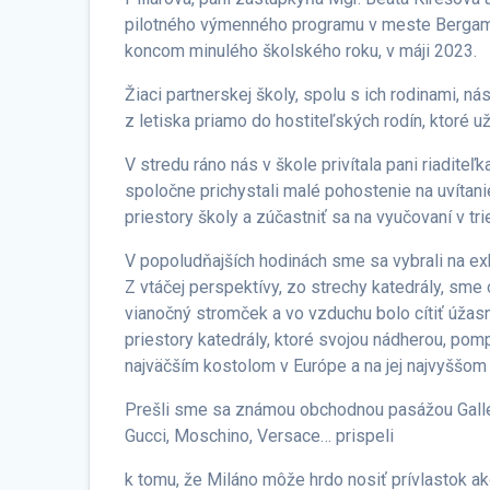
pilotného výmenného programu v meste Bergamo.
koncom minulého školského roku, v máji 2023.
Žiaci partnerskej školy, spolu s ich rodinami, ná
z letiska priamo do hostiteľských rodín, ktoré už
V stredu ráno nás v škole privítala pani riaditeľka
spoločne prichystali malé pohostenie na uvítan
priestory školy a zúčastniť sa na vyučovaní v t
V popoludňajších hodinách sme sa vybrali na exk
Z vtáčej perspektívy, zo strechy katedrály, sme
vianočný stromček a vo vzduchu bolo cítiť úžasn
priestory katedrály, ktoré svojou nádherou, pom
najväčším kostolom v Európe a na jej najvyššom
Prešli sme sa známou obchodnou pasážou Galleri
Gucci, Moschino, Versace… prispeli
k tomu, že Miláno môže hrdo nosiť prívlastok ak