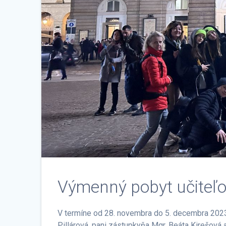
Výmenný pobyt učiteľo
V termíne od 28. novembra do 5. decembra 2023 sa
Pillárová, pani zástupkyňa Mgr. Beáta Kirešová 