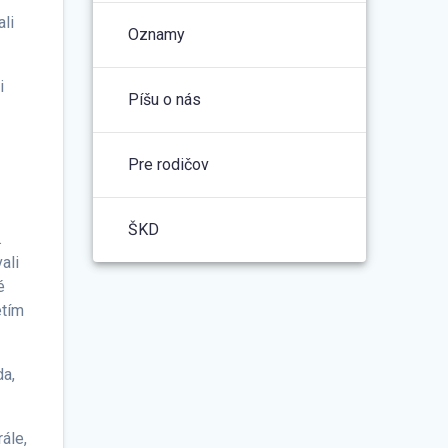
li
Oznamy
i
Píšu o nás
Pre rodičov
ŠKD
.
ali
é
etím
da,
ále,