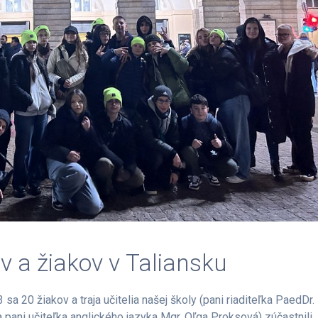
v a žiakov v Taliansku
 20 žiakov a traja učitelia našej školy (pani riaditeľka PaedDr.
a pani učiteľka anglického jazyka Mgr. Oľga Proksová) zúčastnili