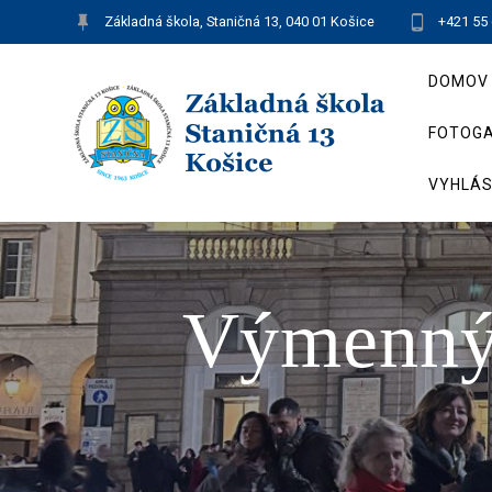
Skip
Základná škola, Staničná 13, 040 01 Košice
+421 55
to
content
DOMOV
FOTOGA
VYHLÁS
Výmenný 