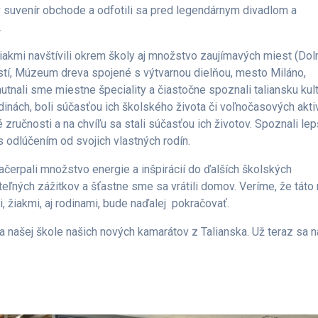
 v suvenír obchode a odfotili sa pred legendárnym divadlom a
.
kmi navštívili okrem školy aj množstvo zaujímavých miest (Dol
tí, Múzeum dreva spojené s výtvarnou dielňou, mesto Miláno,
utnali sme miestne špeciality a čiastočne spoznali taliansku kult
dinách, boli súčasťou ich školského života či voľnočasových aktiv
vé zručnosti a na chvíľu sa stali súčasťou ich životov. Spoznali lep
 odlúčením od svojich vlastných rodín.
erpali množstvo energie a inšpirácií do ďalších školských
eľných zážitkov a šťastne sme sa vrátili domov. Veríme, že táto
, žiakmi, aj rodinami, bude naďalej pokračovať.
 našej škole našich nových kamarátov z Talianska. Už teraz sa n