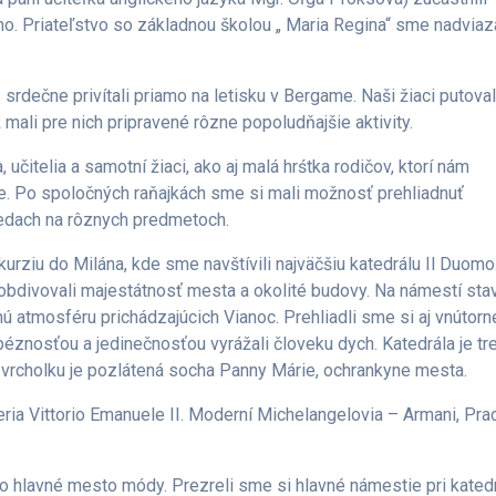
 Priateľstvo so základnou školou „ Maria Regina“ sme nadviaza
s srdečne privítali priamo na letisku v Bergame. Naši žiaci putoval
 mali pre nich pripravené rôzne popoludňajšie aktivity.
, učitelia a samotní žiaci, ako aj malá hrśtka rodičov, ktorí nám
ie. Po spoločných raňajkách sme si mali možnosť prehliadnuť
riedach na rôznych predmetoch.
urziu do Milána, kde sme navštívili najväčšiu katedrálu Il Duomo
 obdivovali majestátnosť mesta a okolité budovy. Na námestí stav
ú atmosféru prichádzajúcich Vianoc. Prehliadli sme si aj vnútorn
péznosťou a jedinečnosťou vyrážali človeku dych. Katedrála je tr
 vrcholku je pozlátená socha Panny Márie, ochrankyne mesta.
a Vittorio Emanuele II. Moderní Michelangelovia – Armani, Pra
o hlavné mesto módy. Prezreli sme si hlavné námestie pri katedr