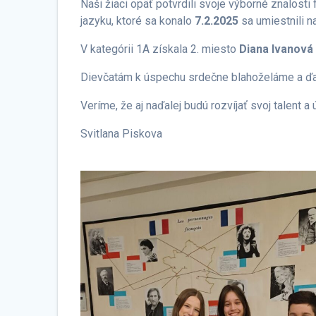
Naši žiaci opäť potvrdili svoje výborné znalos
jazyku, ktoré sa konalo
7.2.2025
sa umiestnili n
V kategórii 1A získala 2. miesto
Diana Ivanová
Dievčatám k úspechu srdečne blahoželáme a ďa
Veríme, že aj naďalej budú rozvíjať svoj talent 
Svitlana Piskova