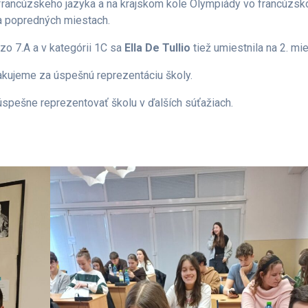
ti francúzskeho jazyka a na krajskom kole Olympiády vo francúzs
a popredných miestach.
zo 7.A a v kategórii 1C sa
Ella De Tullio
tiež umiestnila na 2. mie
kujeme za úspešnú reprezentáciu školy.
a úspešne reprezentovať školu v ďalších súťažiach.