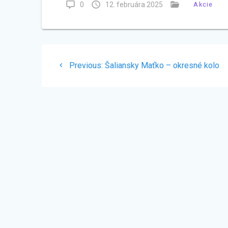
0
12. februára 2025
Akcie
Navigácia
Previous
Previous:
Šaliansky Maťko – okresné kolo
v
post:
článku