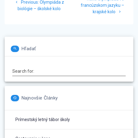
Previous
v
Previous:
Olympiáda z
post:
francúzskom jazyku –
post:
biológie – školské kolo
krajské kolo
článku
Hľadať
Search for:
Najnovšie Články
Prímestský letný tábor školy