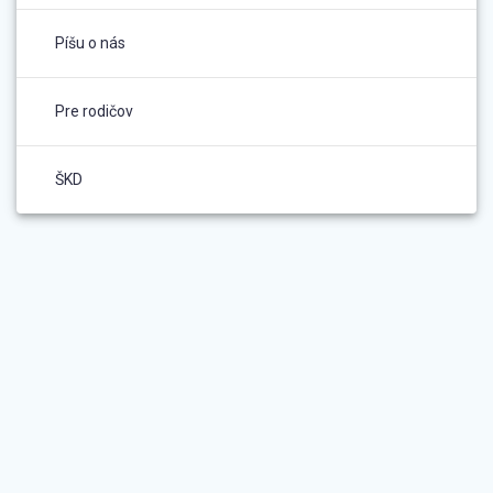
Píšu o nás
Pre rodičov
ŠKD