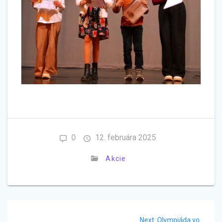
0
12. februára 2025
Akcie
Navigácia
Next
Next:
Olympiáda vo