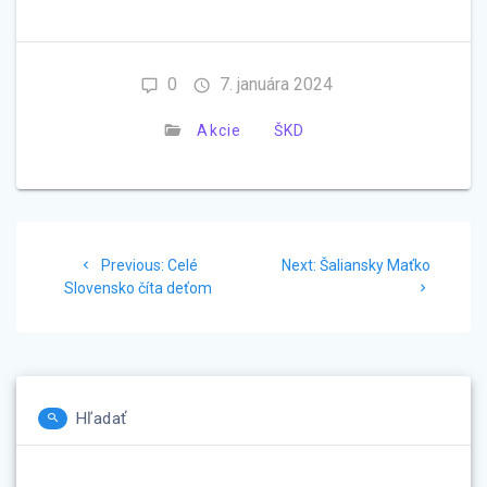
0
7. januára 2024
Akcie
ŠKD
Navigácia
Previous
Next
Previous:
Celé
Next:
Šaliansky Maťko
v
post:
post:
Slovensko číta deťom
článku
Hľadať