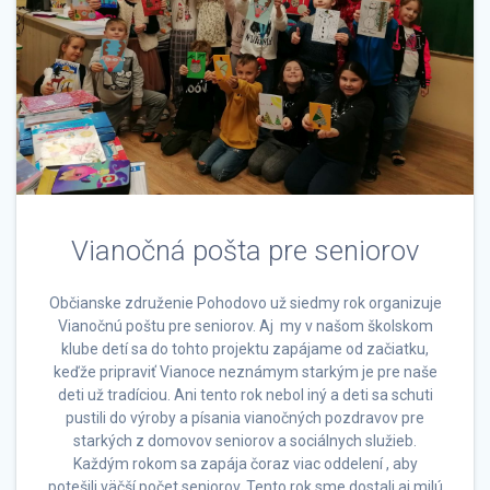
Vianočná pošta pre seniorov
Občianske združenie Pohodovo už siedmy rok organizuje
Vianočnú poštu pre seniorov. Aj my v našom školskom
klube detí sa do tohto projektu zapájame od začiatku,
keďže pripraviť Vianoce neznámym starkým je pre naše
deti už tradíciou. Ani tento rok nebol iný a deti sa schuti
pustili do výroby a písania vianočných pozdravov pre
starkých z domovov seniorov a sociálnych služieb.
Každým rokom sa zapája čoraz viac oddelení , aby
potešili väčší počet seniorov. Tento rok sme dostali aj milú