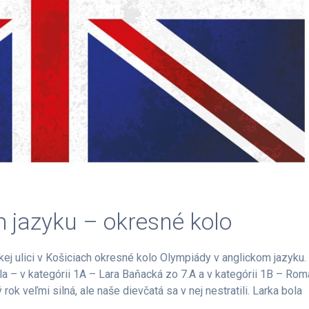
 jazyku – okresné kolo
j ulici v Košiciach okresné kolo Olympiády v anglickom jazyku.
la – v kategórii 1A – Lara Baňacká zo 7.A a v kategórii 1B – Ro
rok veľmi silná, ale naše dievčatá sa v nej nestratili. Larka bola