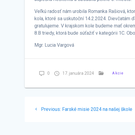
Veľkú radosť nám urobila Romanka Rašiová, ktorá
kola, ktoré sa uskutoční 14.2.2024. Dievčatám
gratulujeme. V krajskom kole budeme mať okrem 
8.B triedy, ktorá bude súťažiť v kategórii 1C. O
Mgr. Lucia Vargová
0
17. januára 2024
Akcie
Navigácia
Previous
Previous:
Farské misie 2024 na našej škole
v
post:
článku