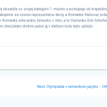
 obsadila vo svojej kategórii 1. miesto a postupuje do krajskéh
 ďakujeme za vzornú reprezentáciu školy a Romanke Rašiovej srd
Romanky ešte jedno želiezko v ohni, a to Dominiku Erin Schofie
bom dievčatám držíme palce aj v ďalšom kole tejto súťaže.
Next
Next:
Olympiáda v nemeckom jazyku – O
post: