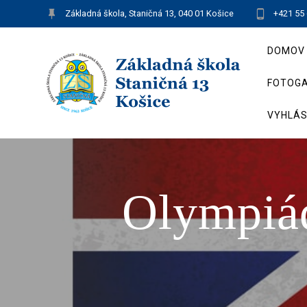
Skip
Základná škola, Staničná 13, 040 01 Košice
+421 55
to
content
DOMOV
FOTOGA
VYHLÁS
Olympiád