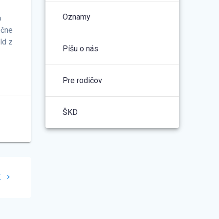
Oznamy
o
ečne
ld z
Píšu o nás
Pre rodičov
ŠKD
K