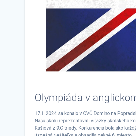
Olympiáda v anglickom
17.1. 2024 sa konalo v CVČ Domino na Popradske
Našu školu reprezentovali víťazky školského ko
Rašiová z 9.C triedy. Konkurencia bola ako každý 
úspešná riešiteľka a obsadila pekné 6. miesto.